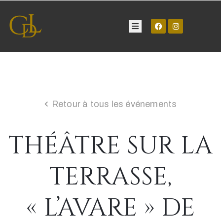
Château
Visite
Retour à tous les événements
Manifestations
THÉÂTRE SUR LA
Contact
TERRASSE,
« L’AVARE » DE