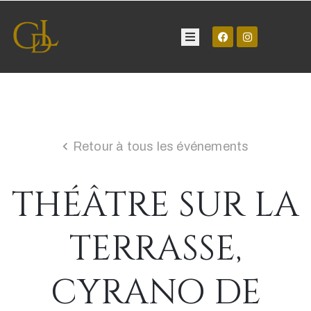
Château
Visite
Retour à tous les événements
Manifestations
THÉÂTRE SUR LA
Contact
TERRASSE,
CYRANO DE