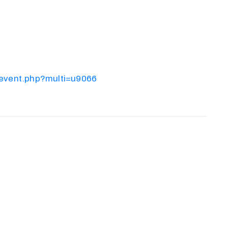
i_event.php?multi=u9066