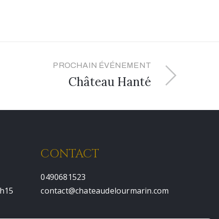
PROCHAIN ÉVÉNEMENT
Château Hanté
CONTACT
0490681523
7h15
contact@chateaudelourmarin.com