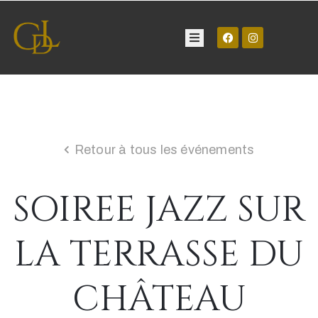
Château
Visite
Retour à tous les événements
Manifestations
SOIREE JAZZ SUR
Contact
LA TERRASSE DU
CHÂTEAU