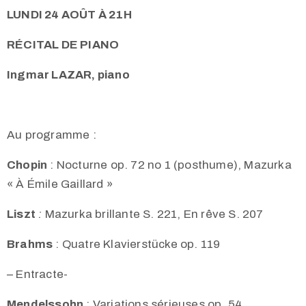
LUNDI 24 AOÛT À 21H
RÉCITAL DE PIANO
Ingmar LAZAR, piano
Au programme :
Chopin
:
Nocturne op. 72 no 1 (posthume),
Mazurka
« À Émile Gaillard »
Liszt
:
Mazurka brillante S. 221,
En rêve S. 207
Brahms
:
Quatre Klavierstücke op. 119
– Entracte-
Mendelssohn
:
Variations sérieuses op. 54