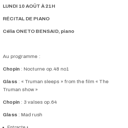
LUNDI 10 AOÛT À 21H
RÉCITAL DE PIANO
Célia ONETO BENSAID, piano
Au programme :
Chopin
:
Nocturne op.48 no1
Glass
:
« Truman sleeps » from the film « The
Truman show »
Chopin
:
3 valses op.64
Glass
:
Mad rush
Entracte •