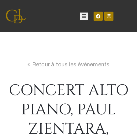
Château
Visite
Retour à tous les événements
Manifestations
CONCERT ALTO
Contact
PIANO, PAUL
ZIENTARA,